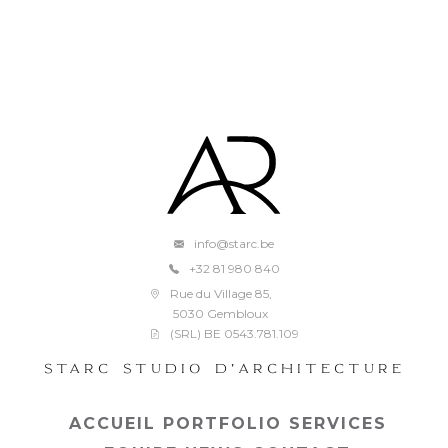
info@starc.be
+32 81 980 840
Rue du Village 85,
5030 Gembloux
(SRL) BE 0543.781.109
STARC STUDIO D'ARCHITECTURE
ACCUEIL
PORTFOLIO
SERVICES